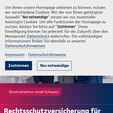
Login
Jonah Schepers
Um Ihnen unsere Homepage anbieten zu können, nutzen
wir verschiedene Cookies. Mit der von Ihnen getätigten
Auswahl "
Nur notwendige
" setzen wir nur essentielle
benötigte Cookies. Um alle Funktionen der Homepage zu
nutzen, klicken Sie bitte auf "
Zustimmen
". Diese
Einwilligung können Sie jederzeit für die Zukunft über den
Gute Gründe
Tarife & Leistungen
Wissenswertes
Beratung & 
Menüpunkt
Datenschutz
widerrufen. Die vollständigen
Informationen finden Sie ebenfalls in unseren
Datenschutzhinweisen
.
Impressum
-
Datenschutzhinweise
Zustimmen
Nur notwendige
Bezirksdirektion Jonah Schepers
Rechtsschutzversicherung für