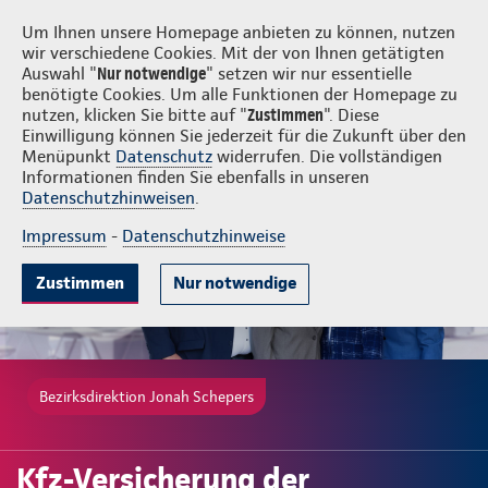
Login
Jonah Schepers
Um Ihnen unsere Homepage anbieten zu können, nutzen
wir verschiedene Cookies. Mit der von Ihnen getätigten
Auswahl "
Nur notwendige
" setzen wir nur essentielle
benötigte Cookies. Um alle Funktionen der Homepage zu
nutzen, klicken Sie bitte auf "
Zustimmen
". Diese
Einwilligung können Sie jederzeit für die Zukunft über den
Gute Gründe
Tarife & Leistungen
Wissenswertes
Beratung & 
Menüpunkt
Datenschutz
widerrufen. Die vollständigen
Informationen finden Sie ebenfalls in unseren
Datenschutzhinweisen
.
Impressum
-
Datenschutzhinweise
Zustimmen
Nur notwendige
Bezirksdirektion Jonah Schepers
Kfz-Versicherung der