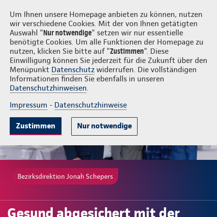
Login
Jonah Schepers
Um Ihnen unsere Homepage anbieten zu können, nutzen
wir verschiedene Cookies. Mit der von Ihnen getätigten
Auswahl "
Nur notwendige
" setzen wir nur essentielle
benötigte Cookies. Um alle Funktionen der Homepage zu
nutzen, klicken Sie bitte auf "
Zustimmen
". Diese
Einwilligung können Sie jederzeit für die Zukunft über den
Beliebte Produkte
Weitere Angebote
Beratung & Angebot
Menüpunkt
Datenschutz
widerrufen. Die vollständigen
Informationen finden Sie ebenfalls in unseren
Datenschutzhinweisen
.
Impressum
-
Datenschutzhinweise
Zustimmen
Nur notwendige
Bezirksdirektion Jonah Schepers
Gesund abgesichert mit der