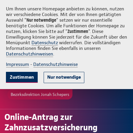
Login
Jonah Schepers
Um Ihnen unsere Homepage anbieten zu können, nutzen
wir verschiedene Cookies. Mit der von Ihnen getätigten
Auswahl "
Nur notwendige
" setzen wir nur essentielle
benötigte Cookies. Um alle Funktionen der Homepage zu
nutzen, klicken Sie bitte auf "
Zustimmen
". Diese
Einwilligung können Sie jederzeit für die Zukunft über den
Menüpunkt
Datenschutz
widerrufen. Die vollständigen
Informationen finden Sie ebenfalls in unseren
Datenschutzhinweisen
.
Impressum
-
Datenschutzhinweise
Zustimmen
Nur notwendige
Bezirksdirektion Jonah Schepers
Online-Antrag zur
Zahnzusatzversicherung