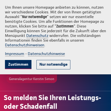
Login
Kerstin Simon
Um Ihnen unsere Homepage anbieten zu können, nutzen
wir verschiedene Cookies. Mit der von Ihnen getätigten
Auswahl "
Nur notwendige
" setzen wir nur essentielle
benötigte Cookies. Um alle Funktionen der Homepage zu
nutzen, klicken Sie bitte auf "
Zustimmen
". Diese
Einwilligung können Sie jederzeit für die Zukunft über den
Menüpunkt
Datenschutz
widerrufen. Die vollständigen
Informationen finden Sie ebenfalls in unseren
Datenschutzhinweisen
.
Impressum
-
Datenschutzhinweise
Zustimmen
Nur notwendige
Generalagentur Kerstin Simon
So melden Sie Ihren Leistungs-
oder Schadenfall