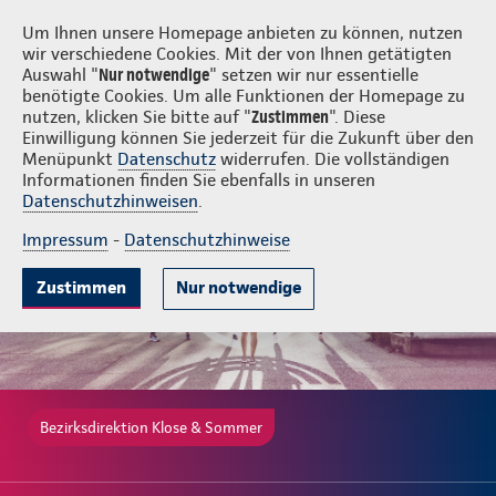
Login
Klose & Sommer
Um Ihnen unsere Homepage anbieten zu können, nutzen
wir verschiedene Cookies. Mit der von Ihnen getätigten
Auswahl "
Nur notwendige
" setzen wir nur essentielle
benötigte Cookies. Um alle Funktionen der Homepage zu
nutzen, klicken Sie bitte auf "
Zustimmen
". Diese
Einwilligung können Sie jederzeit für die Zukunft über den
Gute Gründe
Tarife & Leistungen
Wissenwertes
Beratung & A
Menüpunkt
Datenschutz
widerrufen. Die vollständigen
Informationen finden Sie ebenfalls in unseren
Datenschutzhinweisen
.
Impressum
-
Datenschutzhinweise
Zustimmen
Nur notwendige
Bezirksdirektion Klose & Sommer