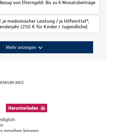
 Bezug von Elterngeld: Bis zu 6 Monatsbeiträge
 je medizinischer Leistung / je Hilfsmittel*,
nderjahr (250 € für Kinder / Jugendliche)
Mehr anzeigen
f PREMIUM-MED.
Herunterladen
ediglich
en
ss einsehen können.