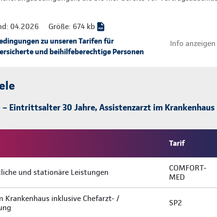
nd: 04.2026
Größe: 674 kb
ingungen zu unseren Tarifen für
Info anzeigen
rsicherte und beihilfeberechtige Personen
ele
 Eintrittsalter 30 Jahre, Assistenzarzt im Krankenhaus
Tarif
COMFORT-
liche und stationäre Leistungen
MED
m Krankenhaus inklusive Chefarzt- /
SP2
lung