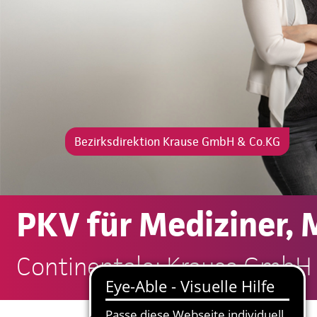
Bezirksdirektion Krause GmbH & Co.KG
PKV für Mediziner,
Continentale: Krause GmbH