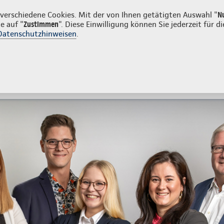
menkunden
erschiedene Cookies. Mit der von Ihnen getätigten Auswahl "
N
e auf "
Zustimmen
". Diese Einwilligung können Sie jederzeit für
Datenschutzhinweisen
.
- und Unfallversicherung
Ihre Agentur
tes
Beratung & Angebot