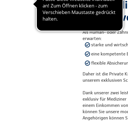
Weil Medi
Krankenv
Als Human- oder Zahnm
erwarten:
starke und wirtsc
eine kompetente 
flexible Absicher
Daher ist die Private 
unserem exklusiven Sc
Dank unserer zwei le
exklusiv für Mediziner
einem Einkommen von m
können Sie unsere mode
Angehörigen können Si