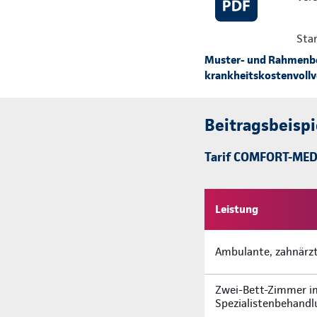
Sta
Muster- und Rahmenbed
krankheitskostenvollve
Beitragsbeispi
Tarif COMFORT-MED –
Leistung
Ambulante, zahnärzt
Zwei­-Bett­-Zimmer i
Spezialistenbehand