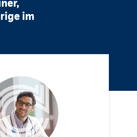
ner,
rige im