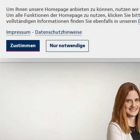
Privatkunden
Fir
Krause GmbH & Co.KG
Um Ihnen unsere Homepage anbieten zu können, nutzen wir v
Um alle Funktionen der Homepage zu nutzen, klicken Sie bitt
vollständigen Informationen finden Sie ebenfalls in unseren
Impressum
-
Datenschutzhinweise
Krankenversicherung
Lebensversicherung
Sach
Zustimmen
Nur notwendige
Gute Gründe
Tarife & Leistungen
Wissenswer