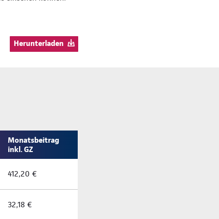
Herunterladen
Monatsbeitrag
inkl. GZ
412,20 €
32,18 €