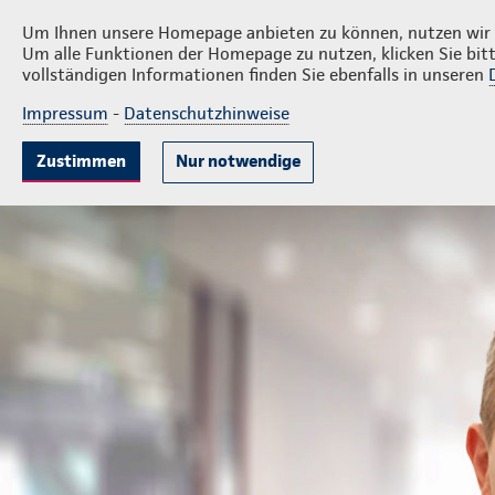
Privatkunden
Firmenkunde
Martin Jung
Um Ihnen unsere Homepage anbieten zu können, nutzen wir v
Um alle Funktionen der Homepage zu nutzen, klicken Sie bitt
vollständigen Informationen finden Sie ebenfalls in unseren
Impressum
-
Datenschutzhinweise
Krankenversicherung
Lebensversicherung
Sach
Zustimmen
Nur notwendige
Geschäftsstelle Martin Jung
Privatkunden
Ihre Agent