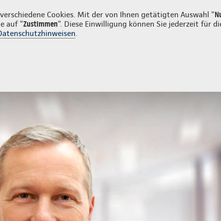
n
erschiedene Cookies. Mit der von Ihnen getätigten Auswahl "
N
e auf "
Zustimmen
". Diese Einwilligung können Sie jederzeit für
Datenschutzhinweisen
.
- und Unfallversicherung
Ihre Agentur
ur
Schadenmeldung