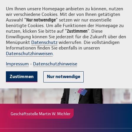
Login
Martin W. Michler
Um Ihnen unsere Homepage anbieten zu können, nutzen
wir verschiedene Cookies. Mit der von Ihnen getätigten
Auswahl "
Nur notwendige
" setzen wir nur essentielle
benötigte Cookies. Um alle Funktionen der Homepage zu
nutzen, klicken Sie bitte auf "
Zustimmen
". Diese
Einwilligung können Sie jederzeit für die Zukunft über den
Gute Gründe
Tarife & Leistungen
Wissenswertes
Beratung & 
Menüpunkt
Datenschutz
widerrufen. Die vollständigen
Informationen finden Sie ebenfalls in unseren
Datenschutzhinweisen
.
Impressum
-
Datenschutzhinweise
Zustimmen
Nur notwendige
Geschäftsstelle Martin W. Michler