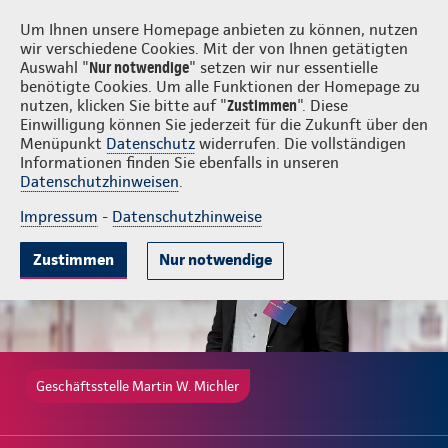
Login
Martin W. Michler
Um Ihnen unsere Homepage anbieten zu können, nutzen
wir verschiedene Cookies. Mit der von Ihnen getätigten
Auswahl "
Nur notwendige
" setzen wir nur essentielle
benötigte Cookies. Um alle Funktionen der Homepage zu
nutzen, klicken Sie bitte auf "
Zustimmen
". Diese
Einwilligung können Sie jederzeit für die Zukunft über den
Gute Gründe
Tarife & Leistungen
Wissenswertes
Beratung & 
Menüpunkt
Datenschutz
widerrufen. Die vollständigen
Informationen finden Sie ebenfalls in unseren
Datenschutzhinweisen
.
Impressum
-
Datenschutzhinweise
Zustimmen
Nur notwendige
Geschäftsstelle Martin W. Michler