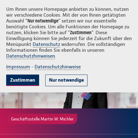
Login
Martin W. Michler
Um Ihnen unsere Homepage anbieten zu können, nutzen
wir verschiedene Cookies. Mit der von Ihnen getätigten
Auswahl "
Nur notwendige
" setzen wir nur essentielle
benötigte Cookies. Um alle Funktionen der Homepage zu
nutzen, klicken Sie bitte auf "
Zustimmen
". Diese
Einwilligung können Sie jederzeit für die Zukunft über den
Beliebte Produkte
Weitere Angebote
Beratung & Angebot
Menüpunkt
Datenschutz
widerrufen. Die vollständigen
Informationen finden Sie ebenfalls in unseren
Datenschutzhinweisen
.
Impressum
-
Datenschutzhinweise
Zustimmen
Nur notwendige
Geschäftsstelle Martin W. Michler