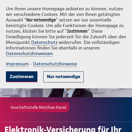
Login
Matthias Kiesel
Um Ihnen unsere Homepage anbieten zu können, nutzen
wir verschiedene Cookies. Mit der von Ihnen getätigten
Auswahl "
Nur notwendige
" setzen wir nur essentielle
benötigte Cookies. Um alle Funktionen der Homepage zu
nutzen, klicken Sie bitte auf "
Zustimmen
". Diese
Einwilligung können Sie jederzeit für die Zukunft über den
Gute Gründe
Tarife & Leistungen
Wissenswertes
Beratung & 
Menüpunkt
Datenschutz
widerrufen. Die vollständigen
Informationen finden Sie ebenfalls in unseren
Datenschutzhinweisen
.
Impressum
-
Datenschutzhinweise
Zustimmen
Nur notwendige
Geschäftsstelle Matthias Kiesel
Elektronik-Versicherung für Ihr