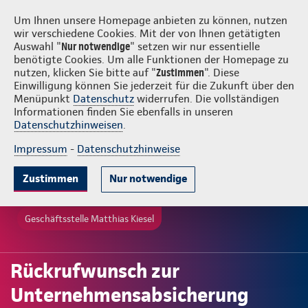
Login
Matthias Kiesel
Um Ihnen unsere Homepage anbieten zu können, nutzen
wir verschiedene Cookies. Mit der von Ihnen getätigten
Auswahl "
Nur notwendige
" setzen wir nur essentielle
benötigte Cookies. Um alle Funktionen der Homepage zu
nutzen, klicken Sie bitte auf "
Zustimmen
". Diese
Einwilligung können Sie jederzeit für die Zukunft über den
Menüpunkt
Datenschutz
widerrufen. Die vollständigen
Informationen finden Sie ebenfalls in unseren
Datenschutzhinweisen
.
Impressum
-
Datenschutzhinweise
Zustimmen
Nur notwendige
Geschäftsstelle Matthias Kiesel
Rückrufwunsch zur
Unternehmensabsicherung