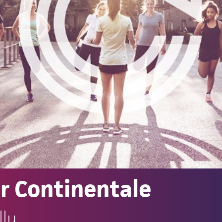
er Continentale
llu