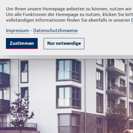
Privatkunden
Firmenk
Metin Istanbullu
Um Ihnen unsere Homepage anbieten zu können, nutzen wir v
Um alle Funktionen der Homepage zu nutzen, klicken Sie bitt
vollständigen Informationen finden Sie ebenfalls in unseren
Impressum
-
Datenschutzhinweise
Krankenversicherung
Lebensversicherung
Sach
Zustimmen
Nur notwendige
Gute Gründe
Tarife & Leistungen
Wissenswer