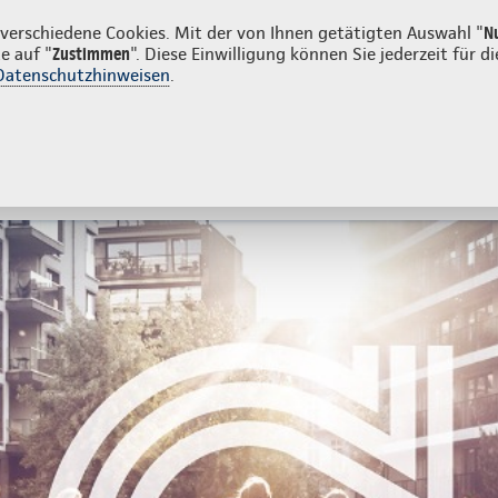
unden
erschiedene Cookies. Mit der von Ihnen getätigten Auswahl "
N
e auf "
Zustimmen
". Diese Einwilligung können Sie jederzeit für
Datenschutzhinweisen
.
- und Unfallversicherung
Ihre Agentur
tes
Beratung & Angebot