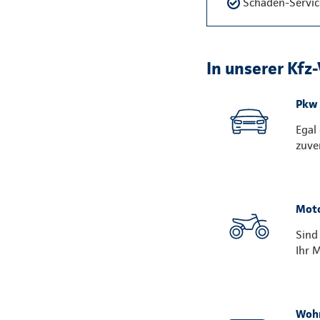
Schaden-Servic
In unserer Kfz
Pkw
Egal
zuve
Moto
Sind
Ihr 
Woh