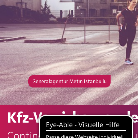
Generalagentur Metin Istanbullu
Kfz-Versicherung d
Continentale: Metin Istanbu