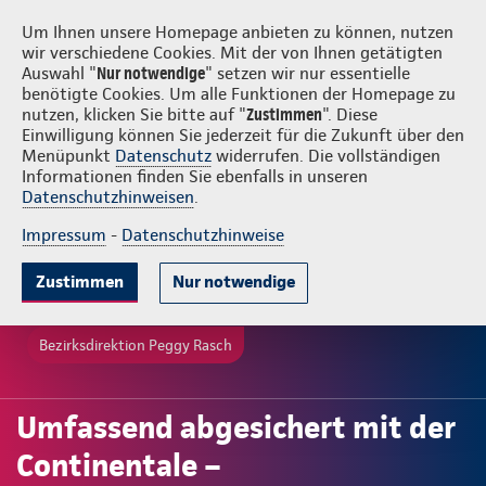
Login
Peggy Rasch
Um Ihnen unsere Homepage anbieten zu können, nutzen
wir verschiedene Cookies. Mit der von Ihnen getätigten
Auswahl "
Nur notwendige
" setzen wir nur essentielle
benötigte Cookies. Um alle Funktionen der Homepage zu
nutzen, klicken Sie bitte auf "
Zustimmen
". Diese
Einwilligung können Sie jederzeit für die Zukunft über den
Menüpunkt
Datenschutz
widerrufen. Die vollständigen
Informationen finden Sie ebenfalls in unseren
Datenschutzhinweisen
.
Impressum
-
Datenschutzhinweise
Zustimmen
Nur notwendige
Bezirksdirektion Peggy Rasch
Umfassend abgesichert mit der
Continentale –