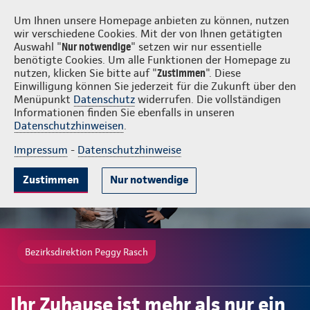
Login
Peggy Rasch
Um Ihnen unsere Homepage anbieten zu können, nutzen
wir verschiedene Cookies. Mit der von Ihnen getätigten
Auswahl "
Nur notwendige
" setzen wir nur essentielle
benötigte Cookies. Um alle Funktionen der Homepage zu
nutzen, klicken Sie bitte auf "
Zustimmen
". Diese
Einwilligung können Sie jederzeit für die Zukunft über den
Gute Gründe
Tarife & Leistungen
Wissenswertes
Beratung & 
Menüpunkt
Datenschutz
widerrufen. Die vollständigen
Informationen finden Sie ebenfalls in unseren
Datenschutzhinweisen
.
Impressum
-
Datenschutzhinweise
Zustimmen
Nur notwendige
Bezirksdirektion Peggy Rasch
Ihr Zuhause ist mehr als nur ein