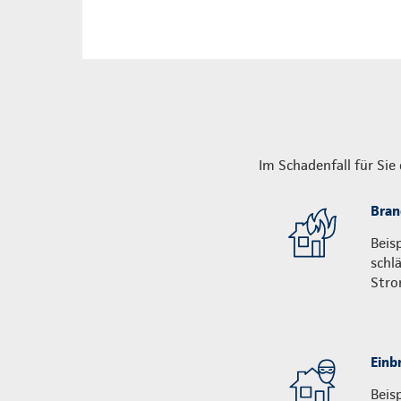
Im Schadenfall für Sie
Bran
Beis
schl
Stro
Einb
Beis