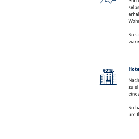
Auch
selb
erha
Wohn
So s
ware
Hote
Nach
zu e
eine
So h
um I