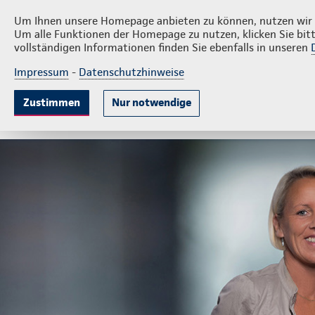
Privatkunden
Firmenkund
Peggy Rasch
Um Ihnen unsere Homepage anbieten zu können, nutzen wir v
Um alle Funktionen der Homepage zu nutzen, klicken Sie bitt
vollständigen Informationen finden Sie ebenfalls in unseren
Impressum
-
Datenschutzhinweise
Krankenversicherung
Lebensversicherung
Sach
Zustimmen
Nur notwendige
Gute Gründe
Tarife & Leistungen
Wissenswer