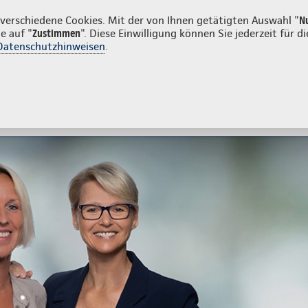
en
erschiedene Cookies. Mit der von Ihnen getätigten Auswahl "
N
e auf "
Zustimmen
". Diese Einwilligung können Sie jederzeit für
Datenschutzhinweisen
.
- und Unfallversicherung
Ihre Agentur
tes
Beratung & Angebot