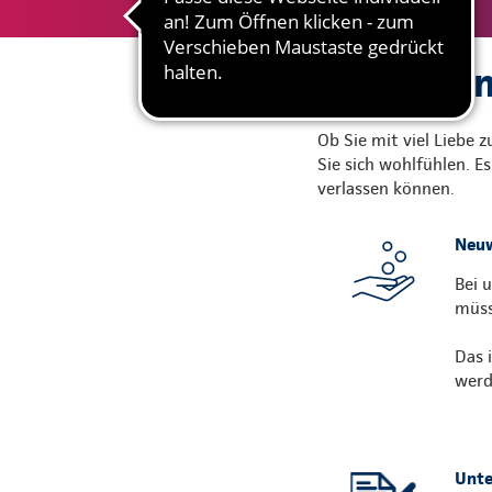
Gute Grün
Ob Sie mit viel Liebe 
Sie sich wohlfühlen. E
verlassen können.
Neuw
Bei 
müss
Das 
werd
Unte