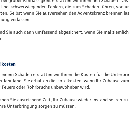
 bei grober Fahrlässigkeit erstatten wir Ihnen den Schaden. Das
st bei schwerwiegenden Fehlern, die zum Schaden führen, von u
lten. Selbst wenn Sie ausversehen den Adventskranz brennen la
ung verlassen.
ind Sie auch dann umfassend abgesichert, wenn Sie mal ziemlich
n.
lkosten
 einem Schaden erstatten wir Ihnen die Kosten für die Unterbri
in Jahr lang. Sie erhalten die Hotelkosten, wenn Ihr Zuhause zu
s Feuers oder Rohrbruchs unbewohnbar wird.
aben Sie ausreichend Zeit, Ihr Zuhause wieder instand setzen zu 
hre Unterbringung sorgen zu müssen.