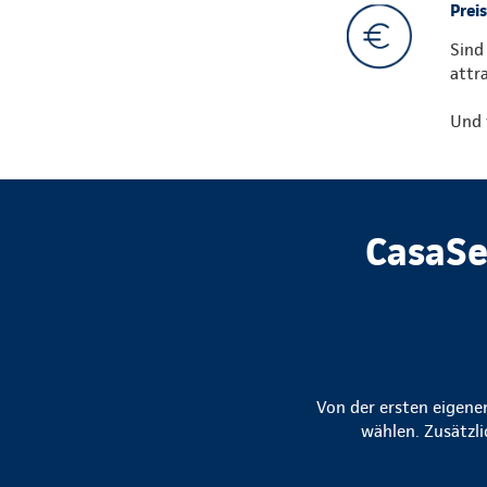
Preis
Sind
attr
Und 
CasaSe
Von der ersten eigene
wählen. Zusätzli