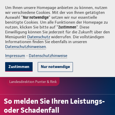
Login
Punter & Rink
Um Ihnen unsere Homepage anbieten zu können, nutzen
wir verschiedene Cookies. Mit der von Ihnen getätigten
Auswahl "
Nur notwendige
" setzen wir nur essentielle
benötigte Cookies. Um alle Funktionen der Homepage zu
nutzen, klicken Sie bitte auf "
Zustimmen
". Diese
Einwilligung können Sie jederzeit für die Zukunft über den
Menüpunkt
Datenschutz
widerrufen. Die vollständigen
Informationen finden Sie ebenfalls in unseren
Datenschutzhinweisen
.
Impressum
-
Datenschutzhinweise
Zustimmen
Nur notwendige
Landesdirektion Punter & Rink
So melden Sie Ihren Leistungs-
oder Schadenfall