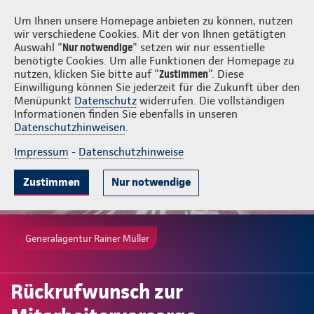
Login
Rainer Müller
Um Ihnen unsere Homepage anbieten zu können, nutzen
wir verschiedene Cookies. Mit der von Ihnen getätigten
Auswahl "
Nur notwendige
" setzen wir nur essentielle
benötigte Cookies. Um alle Funktionen der Homepage zu
nutzen, klicken Sie bitte auf "
Zustimmen
". Diese
Einwilligung können Sie jederzeit für die Zukunft über den
Menüpunkt
Datenschutz
widerrufen. Die vollständigen
Informationen finden Sie ebenfalls in unseren
Datenschutzhinweisen
.
Impressum
-
Datenschutzhinweise
Zustimmen
Nur notwendige
Generalagentur Rainer Müller
Rückrufwunsch zur