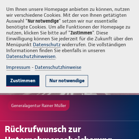
Login
Rainer Müller
Um Ihnen unsere Homepage anbieten zu können, nutzen
wir verschiedene Cookies. Mit der von Ihnen getätigten
Auswahl "
Nur notwendige
" setzen wir nur essentielle
benötigte Cookies. Um alle Funktionen der Homepage zu
nutzen, klicken Sie bitte auf "
Zustimmen
". Diese
Einwilligung können Sie jederzeit für die Zukunft über den
Menüpunkt
Datenschutz
widerrufen. Die vollständigen
Informationen finden Sie ebenfalls in unseren
Datenschutzhinweisen
.
Impressum
-
Datenschutzhinweise
Zustimmen
Nur notwendige
Generalagentur Rainer Müller
Rückrufwunsch zur