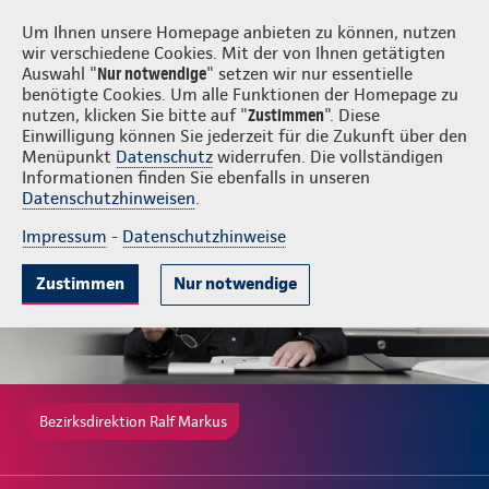
Login
Ralf Markus
Um Ihnen unsere Homepage anbieten zu können, nutzen
wir verschiedene Cookies. Mit der von Ihnen getätigten
Auswahl "
Nur notwendige
" setzen wir nur essentielle
benötigte Cookies. Um alle Funktionen der Homepage zu
nutzen, klicken Sie bitte auf "
Zustimmen
". Diese
Einwilligung können Sie jederzeit für die Zukunft über den
Gute Gründe
Tarife & Leistungen
Wissenswertes
Beratung & 
Menüpunkt
Datenschutz
widerrufen. Die vollständigen
Informationen finden Sie ebenfalls in unseren
Datenschutzhinweisen
.
Impressum
-
Datenschutzhinweise
Zustimmen
Nur notwendige
Bezirksdirektion Ralf Markus