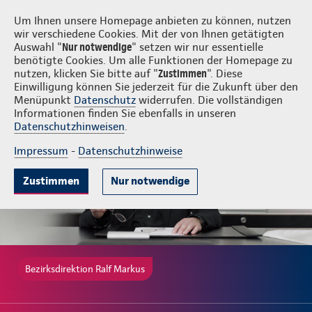
Login
Ralf Markus
Um Ihnen unsere Homepage anbieten zu können, nutzen
wir verschiedene Cookies. Mit der von Ihnen getätigten
Auswahl "
Nur notwendige
" setzen wir nur essentielle
benötigte Cookies. Um alle Funktionen der Homepage zu
nutzen, klicken Sie bitte auf "
Zustimmen
". Diese
Einwilligung können Sie jederzeit für die Zukunft über den
Gute Gründe
Tarife & Leistungen
Wissenswertes
Beratung & 
Menüpunkt
Datenschutz
widerrufen. Die vollständigen
Informationen finden Sie ebenfalls in unseren
Datenschutzhinweisen
.
Impressum
-
Datenschutzhinweise
Zustimmen
Nur notwendige
Bezirksdirektion Ralf Markus