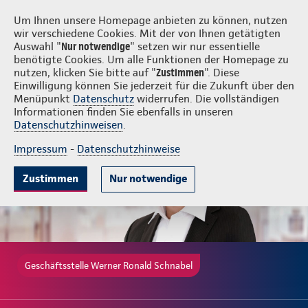
Login
Werner Ronald Schnabel
Um Ihnen unsere Homepage anbieten zu können, nutzen
wir verschiedene Cookies. Mit der von Ihnen getätigten
Auswahl "
Nur notwendige
" setzen wir nur essentielle
benötigte Cookies. Um alle Funktionen der Homepage zu
nutzen, klicken Sie bitte auf "
Zustimmen
". Diese
Einwilligung können Sie jederzeit für die Zukunft über den
Gute Gründe
Tarife & Leistungen
Wissenswertes
Beratung & 
Menüpunkt
Datenschutz
widerrufen. Die vollständigen
Informationen finden Sie ebenfalls in unseren
Datenschutzhinweisen
.
Impressum
-
Datenschutzhinweise
Zustimmen
Nur notwendige
Geschäftsstelle Werner Ronald Schnabel