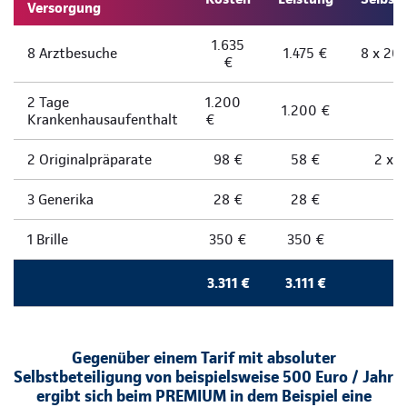
Versorgung
1.635
8 Arztbesuche
1.475 €
8 x 20 
€
2 Tage
1.200
1.200 €
Krankenhausaufenthalt
€
2 Originalpräparate
98 €
58 €
2 x 
3 Generika
28 €
28 €
1 Brille
350 €
350 €
3.311 €
3.111 €
Gegenüber einem Tarif mit absoluter
Selbstbeteiligung von beispielsweise 500 Euro / Jahr
ergibt sich beim PREMIUM in dem Beispiel eine