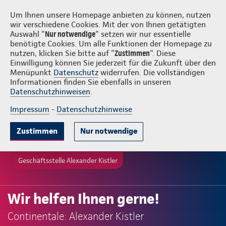
Login
Alexander Kistler
Um Ihnen unsere Homepage anbieten zu können, nutzen
wir verschiedene Cookies. Mit der von Ihnen getätigten
Auswahl "
Nur notwendige
" setzen wir nur essentielle
benötigte Cookies. Um alle Funktionen der Homepage zu
nutzen, klicken Sie bitte auf "
Zustimmen
". Diese
Einwilligung können Sie jederzeit für die Zukunft über den
Menüpunkt
Datenschutz
widerrufen. Die vollständigen
Informationen finden Sie ebenfalls in unseren
Datenschutzhinweisen
.
Impressum
-
Datenschutzhinweise
Zustimmen
Nur notwendige
Geschäftsstelle Alexander Kistler
Wir helfen Ihnen gerne!
Continentale: Alexander Kistler