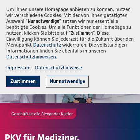
Login
Alexander Kistler
Um Ihnen unsere Homepage anbieten zu können, nutzen
wir verschiedene Cookies. Mit der von Ihnen getätigten
Auswahl "
Nur notwendige
" setzen wir nur essentielle
benötigte Cookies. Um alle Funktionen der Homepage zu
nutzen, klicken Sie bitte auf "
Zustimmen
". Diese
Einwilligung können Sie jederzeit für die Zukunft über den
Gute Gründe
Tarife & Leistungen
Wissenswertes
Beratung & 
Menüpunkt
Datenschutz
widerrufen. Die vollständigen
Informationen finden Sie ebenfalls in unseren
Datenschutzhinweisen
.
Impressum
-
Datenschutzhinweise
Zustimmen
Nur notwendige
Geschäftsstelle Alexander Kistler
PKV für Mediziner,