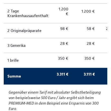
1.200
2 Tage
1.200 €
€
Krankenhausaufenthalt
98 €
58 €
2 
2 Originalpräparate
28 €
28 €
3 Generika
350 €
350 €
1 brille
3.311 €
3.111 €
Summe
Gegenüber einem Tarif mit absoluter Selbstbeteiligung
von beispielsweise 500 Euro / Jahr ergibt sich beim
PREMIUM-MED in dem Beispiel eine Ersparnis von 300
Euro.