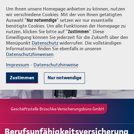
Login
Brüschke-Versicherungsbüro GmbH
Um Ihnen unsere Homepage anbieten zu können, nutzen
wir verschiedene Cookies. Mit der von Ihnen getätigten
Auswahl "
Nur notwendige
" setzen wir nur essentielle
benötigte Cookies. Um alle Funktionen der Homepage zu
nutzen, klicken Sie bitte auf "
Zustimmen
". Diese
Einwilligung können Sie jederzeit für die Zukunft über den
Gute Gründe
Tarife & Leistungen
Wissenswertes
Beratung & 
Menüpunkt
Datenschutz
widerrufen. Die vollständigen
Informationen finden Sie ebenfalls in unseren
Datenschutzhinweisen
.
Impressum
-
Datenschutzhinweise
Zustimmen
Nur notwendige
Geschäftsstelle Brüschke-Versicherungsbüro GmbH
Berufsunfähigkeitsversicherung