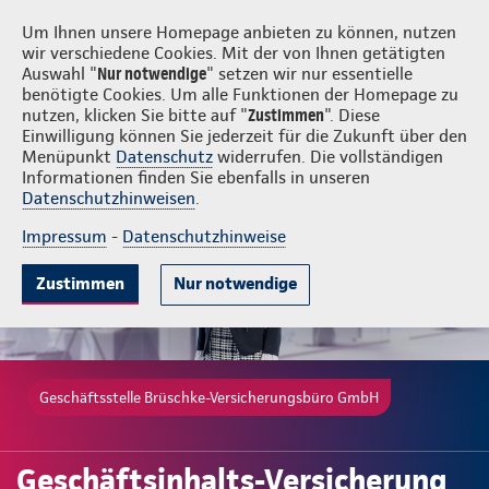
Login
Brüschke-Versicherungsbüro GmbH
Um Ihnen unsere Homepage anbieten zu können, nutzen
wir verschiedene Cookies. Mit der von Ihnen getätigten
Auswahl "
Nur notwendige
" setzen wir nur essentielle
benötigte Cookies. Um alle Funktionen der Homepage zu
nutzen, klicken Sie bitte auf "
Zustimmen
". Diese
Einwilligung können Sie jederzeit für die Zukunft über den
Gute Gründe
Tarife & Leistungen
Wissenswertes
Beratung & 
Menüpunkt
Datenschutz
widerrufen. Die vollständigen
Informationen finden Sie ebenfalls in unseren
Datenschutzhinweisen
.
Impressum
-
Datenschutzhinweise
Zustimmen
Nur notwendige
Geschäftsstelle Brüschke-Versicherungsbüro GmbH
Geschäftsinhalts-Versicherung