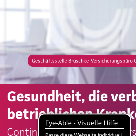
Geschäftsstelle Brüschke-Versicherungsbüro
Gesundheit, die ver
betrieblichen Krank
Continentale: Brüschke-Ve