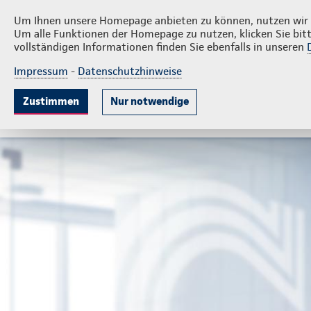
Priv
Brüschke-Versicherungsbüro GmbH
Um Ihnen unsere Homepage anbieten zu können, nutzen wir v
Um alle Funktionen der Homepage zu nutzen, klicken Sie bitt
vollständigen Informationen finden Sie ebenfalls in unseren
Impressum
-
Datenschutzhinweise
Mitarbeitervorsorge
Unternehmensabsicheru
Zustimmen
Nur notwendige
Gute Gründe
Tarife & Leistungen
Wissenswer