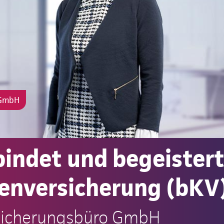
 GmbH
bindet und begeistert
enversicherung (bKV)
rsicherungsbüro GmbH