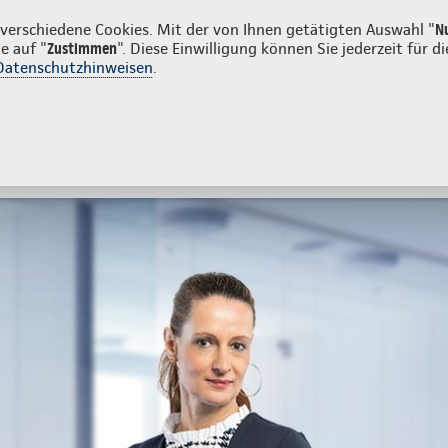
atkunden
Firmenkunden
erschiedene Cookies. Mit der von Ihnen getätigten Auswahl "
N
e auf "
Zustimmen
". Diese Einwilligung können Sie jederzeit für
Datenschutzhinweisen
.
ng
tes
Beratung & Angebot