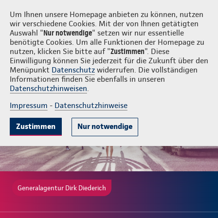
Login
Dirk Diederich
Um Ihnen unsere Homepage anbieten zu können, nutzen
wir verschiedene Cookies. Mit der von Ihnen getätigten
Auswahl "
Nur notwendige
" setzen wir nur essentielle
benötigte Cookies. Um alle Funktionen der Homepage zu
nutzen, klicken Sie bitte auf "
Zustimmen
". Diese
Einwilligung können Sie jederzeit für die Zukunft über den
Gute Gründe
Tarife & Leistungen
Wissenswertes
Beratung & 
Menüpunkt
Datenschutz
widerrufen. Die vollständigen
Informationen finden Sie ebenfalls in unseren
Datenschutzhinweisen
.
Impressum
-
Datenschutzhinweise
Zustimmen
Nur notwendige
Generalagentur Dirk Diederich