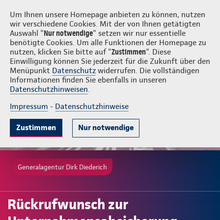
Login
Dirk Diederich
Um Ihnen unsere Homepage anbieten zu können, nutzen
wir verschiedene Cookies. Mit der von Ihnen getätigten
Auswahl "
Nur notwendige
" setzen wir nur essentielle
benötigte Cookies. Um alle Funktionen der Homepage zu
nutzen, klicken Sie bitte auf "
Zustimmen
". Diese
Einwilligung können Sie jederzeit für die Zukunft über den
Menüpunkt
Datenschutz
widerrufen. Die vollständigen
Informationen finden Sie ebenfalls in unseren
Datenschutzhinweisen
.
Impressum
-
Datenschutzhinweise
Zustimmen
Nur notwendige
Generalagentur Dirk Diederich
Rückrufwunsch zur