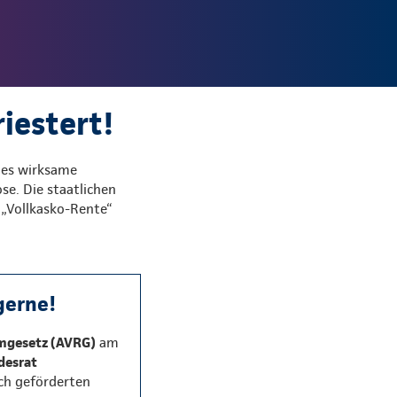
iestert!
 es wirksame
se. Die staatlichen
 „Vollkasko-Rente“
gerne!
rmgesetz (AVRG)
am
desrat
ich geförderten