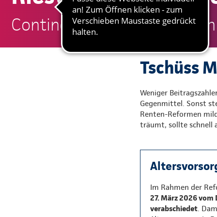
Continentale: Dirk Diederich
Tschüss M
Weniger Beitragszahler
Gegenmittel. Sonst ste
Renten-Reformen milde
träumt, sollte schnell
Altersvorsor
Im Rahmen der Refo
27. März 2026 vom 
verabschiedet
. Dam