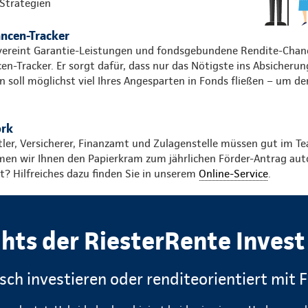
 Strategien
ancen-Tracker
vereint Garantie-Leistungen und fondsgebundene Rendite-Chan
cen-Tracker. Er sorgt dafür, dass nur das Nötigste ins Absicher
n soll möglichst viel Ihres Angesparten in Fonds fließen – um d
ork
ttler, Versicherer, Finanzamt und Zulagenstelle müssen gut im
men wir Ihnen den Papierkram zum jährlichen Förder-Antrag au
? Hilfreiches dazu finden Sie in unserem
Online-Service
.
ghts der RiesterRente Invest
isch investieren oder renditeorientiert mit 