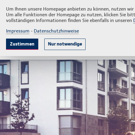
Privatkunden
Firmenkun
Dirk Diederich
Um Ihnen unsere Homepage anbieten zu können, nutzen wir v
Um alle Funktionen der Homepage zu nutzen, klicken Sie bitt
vollständigen Informationen finden Sie ebenfalls in unseren
Impressum
-
Datenschutzhinweise
Krankenversicherung
Lebensversicherung
Sach
Zustimmen
Nur notwendige
Gute Gründe
Tarif & Leistungen
Wissenswert