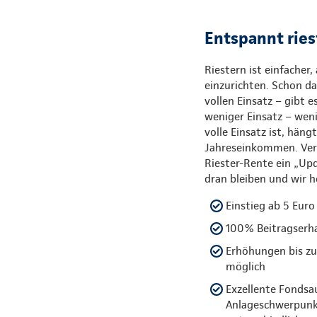
Entspannt ries
Riestern ist einfacher,
einzurichten. Schon das
vollen Einsatz – gibt e
weniger Einsatz – wen
volle Einsatz ist, häng
Jahreseinkommen. Verä
Riester-Rente ein „Up
dran bleiben und wir h
Einstieg ab 5 Euro
100% Beitragserha
Erhöhungen bis zu
möglich
Exzellente Fondsa
Anlageschwerpunk