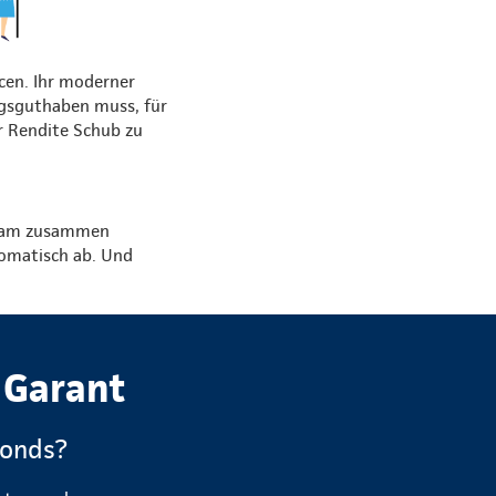
cen. Ihr moderner
ungsguthaben muss, für
er Rendite Schub zu
 Team zusammen
tomatisch ab. Und
 Garant
Fonds?