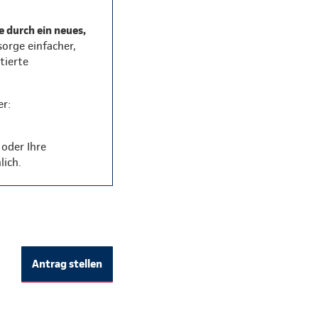
e durch ein neues,
rsorge einfacher,
tierte
er:
oder Ihre
lich.
Antrag stellen