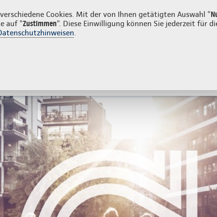
den
erschiedene Cookies. Mit der von Ihnen getätigten Auswahl "
N
e auf "
Zustimmen
". Diese Einwilligung können Sie jederzeit für
Datenschutzhinweisen
.
- und Unfallversicherung
Ihre Agentur
es
Beratung & Angebot