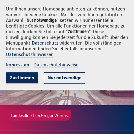
Login
Gregor Worms
Um Ihnen unsere Homepage anbieten zu können, nutzen
wir verschiedene Cookies. Mit der von Ihnen getätigten
Auswahl "
Nur notwendige
" setzen wir nur essentielle
benötigte Cookies. Um alle Funktionen der Homepage zu
nutzen, klicken Sie bitte auf "
Zustimmen
". Diese
Einwilligung können Sie jederzeit für die Zukunft über den
Gute Gründe
Tarife & Leistungen
Wissenswertes
Beratung & 
Menüpunkt
Datenschutz
widerrufen. Die vollständigen
Informationen finden Sie ebenfalls in unseren
Datenschutzhinweisen
.
Impressum
-
Datenschutzhinweise
Zustimmen
Nur notwendige
Landesdirektion Gregor Worms