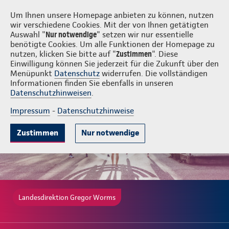
Login
Gregor Worms
Um Ihnen unsere Homepage anbieten zu können, nutzen
wir verschiedene Cookies. Mit der von Ihnen getätigten
Auswahl "
Nur notwendige
" setzen wir nur essentielle
benötigte Cookies. Um alle Funktionen der Homepage zu
nutzen, klicken Sie bitte auf "
Zustimmen
". Diese
Einwilligung können Sie jederzeit für die Zukunft über den
Gute Gründe
Tarife & Leistungen
Wissenswertes
Beratung & 
Menüpunkt
Datenschutz
widerrufen. Die vollständigen
Informationen finden Sie ebenfalls in unseren
Datenschutzhinweisen
.
Impressum
-
Datenschutzhinweise
Zustimmen
Nur notwendige
Landesdirektion Gregor Worms