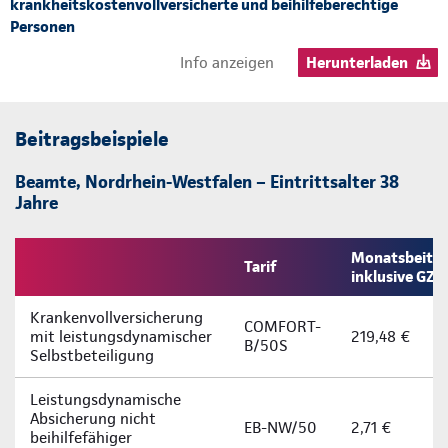
krankheitskostenvollversicherte und beihilfeberechtige
Personen
Info anzeigen
Herunterladen
Beitragsbeispiele
Beamte, Nordrhein-Westfalen – Eintrittsalter 38
Jahre
Monatsbeitra
Tarif
inklusive GZ
Krankenvollversicherung
COMFORT-
mit leistungsdynamischer
219,48 €
B/50S
Selbstbeteiligung
Leistungsdynamische
Absicherung nicht
EB-NW/50
2,71 €
beihilfefähiger