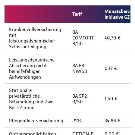
Monatsbeitra
Tarif
inklusive GZ
Krankenvollversicherung
BA
mit
COMFORT-
40,70 €
leistungsdynamischer
B/50
Selbstbeteiligung
Leistungsdynamische
Absicherung nicht
BA EB-
0,17 €
beihilfefähiger
NW/50
Aufwendungen
Stationäre
privatärztliche
BA SP2-
1,50 €
Behandlung und Zwei-
B/50
Bett-Zimmer
Pflegepflichtversicherung
PVB
34,66 €
Optionsmöglichkeiten
OPTION-P
6,00 €