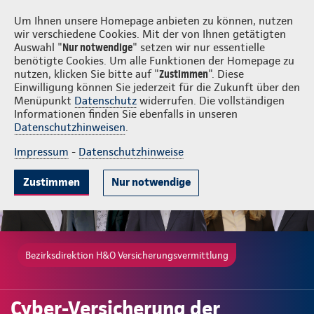
Login
H&O Versicherungsvermittlung
Um Ihnen unsere Homepage anbieten zu können, nutzen
wir verschiedene Cookies. Mit der von Ihnen getätigten
Auswahl "
Nur notwendige
" setzen wir nur essentielle
benötigte Cookies. Um alle Funktionen der Homepage zu
nutzen, klicken Sie bitte auf "
Zustimmen
". Diese
Einwilligung können Sie jederzeit für die Zukunft über den
Gute Gründe
Tarife & Leistungen
Wissenswertes
Beratung & 
Menüpunkt
Datenschutz
widerrufen. Die vollständigen
Informationen finden Sie ebenfalls in unseren
Datenschutzhinweisen
.
Impressum
-
Datenschutzhinweise
Zustimmen
Nur notwendige
Bezirksdirektion H&O Versicherungsvermittlung
Cyber-Versicherung der