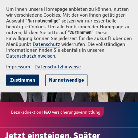
Login
H&O Versicherungsvermittlung
Um Ihnen unsere Homepage anbieten zu können, nutzen
wir verschiedene Cookies. Mit der von Ihnen getätigten
Auswahl "
Nur notwendige
" setzen wir nur essentielle
benötigte Cookies. Um alle Funktionen der Homepage zu
nutzen, klicken Sie bitte auf "
Zustimmen
". Diese
Einwilligung können Sie jederzeit für die Zukunft über den
Gute Gründe
Tarife & Leistungen
Wissenswertes
Beratung & 
Menüpunkt
Datenschutz
widerrufen. Die vollständigen
Informationen finden Sie ebenfalls in unseren
Datenschutzhinweisen
.
Impressum
-
Datenschutzhinweise
Zustimmen
Nur notwendige
Bezirksdirektion H&O Versicherungsvermittlung
Jetzt einsteigen. Später