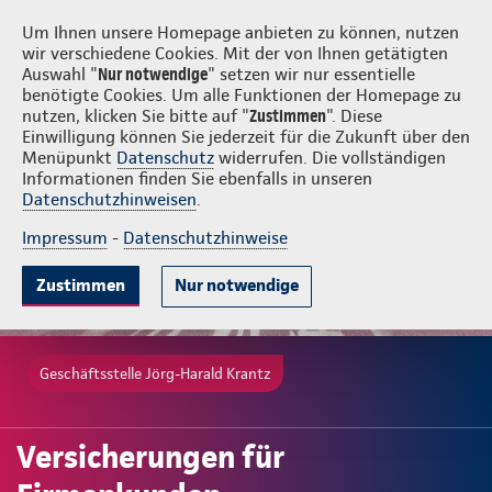
Login
Jörg-Harald Krantz
Um Ihnen unsere Homepage anbieten zu können, nutzen
wir verschiedene Cookies. Mit der von Ihnen getätigten
Auswahl "
Nur notwendige
" setzen wir nur essentielle
benötigte Cookies. Um alle Funktionen der Homepage zu
nutzen, klicken Sie bitte auf "
Zustimmen
". Diese
Einwilligung können Sie jederzeit für die Zukunft über den
Menüpunkt
Datenschutz
widerrufen. Die vollständigen
Informationen finden Sie ebenfalls in unseren
Datenschutzhinweisen
.
Impressum
-
Datenschutzhinweise
Zustimmen
Nur notwendige
Geschäftsstelle Jörg-Harald Krantz
Versicherungen für