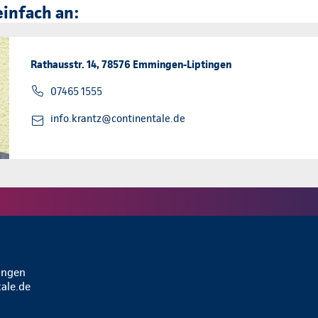
einfach an:
Rathausstr. 14, 78576 Emmingen-Liptingen
07465 1555
info.krantz@continentale.de
ingen
ale.de