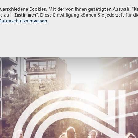
nkunden
erschiedene Cookies. Mit der von Ihnen getätigten Auswahl "
N
e auf "
Zustimmen
". Diese Einwilligung können Sie jederzeit für
Datenschutzhinweisen
.
- und Unfallversicherung
Ihre Agentur
e Agentur
Fragen zu Ihren Verträgen