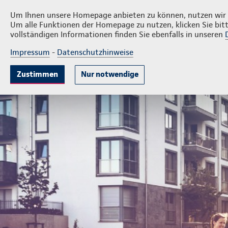
Privatkunden
Firme
Jörg-Harald Krantz
Um Ihnen unsere Homepage anbieten zu können, nutzen wir v
Um alle Funktionen der Homepage zu nutzen, klicken Sie bitt
vollständigen Informationen finden Sie ebenfalls in unseren
Impressum
-
Datenschutzhinweise
Krankenversicherung
Lebensversicherung
Sach
Zustimmen
Nur notwendige
Geschäftsstelle Jörg-Harald Krantz
Privatkunden
Ihr