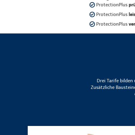
ProtectionPlus
pr
ProtectionPlus
lei
ProtectionPlus
ve
Drei Tarife bilde
Zusätzliche Baustein