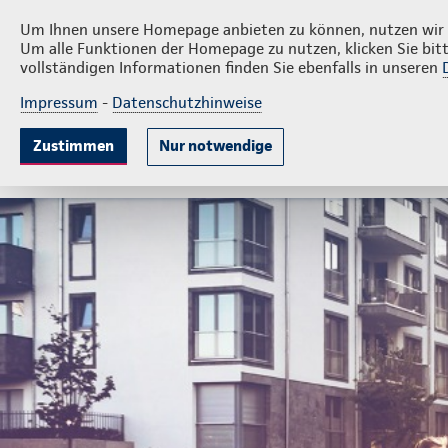
Privatkunden
Firme
Jörg-Harald Krantz
Um Ihnen unsere Homepage anbieten zu können, nutzen wir v
Um alle Funktionen der Homepage zu nutzen, klicken Sie bitt
vollständigen Informationen finden Sie ebenfalls in unseren
Impressum
-
Datenschutzhinweise
Krankenversicherung
Lebensversicherung
Sach
Zustimmen
Nur notwendige
Gute Gründe
Tarife & Leistungen
Wissenswer