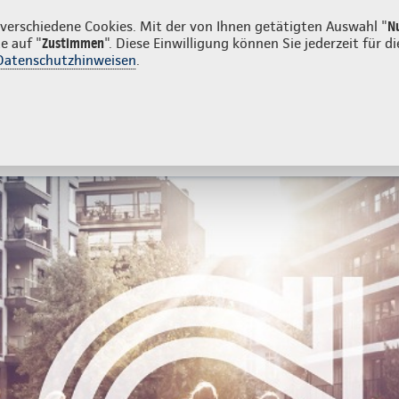
nkunden
erschiedene Cookies. Mit der von Ihnen getätigten Auswahl "
N
e auf "
Zustimmen
". Diese Einwilligung können Sie jederzeit für
Datenschutzhinweisen
.
- und Unfallversicherung
Ihre Agentur
tes
Beratung & Angebot