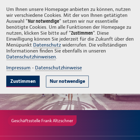
Login
Frank Altzschner
Um Ihnen unsere Homepage anbieten zu können, nutzen
wir verschiedene Cookies. Mit der von Ihnen getätigten
Auswahl "
Nur notwendige
" setzen wir nur essentielle
benötigte Cookies. Um alle Funktionen der Homepage zu
nutzen, klicken Sie bitte auf "
Zustimmen
". Diese
Einwilligung können Sie jederzeit für die Zukunft über den
Gute Gründe
Tarife & Leistungen
Wissenswertes
Beratung & 
Menüpunkt
Datenschutz
widerrufen. Die vollständigen
Informationen finden Sie ebenfalls in unseren
Datenschutzhinweisen
.
Impressum
-
Datenschutzhinweise
Zustimmen
Nur notwendige
Geschäftsstelle Frank Altzschner