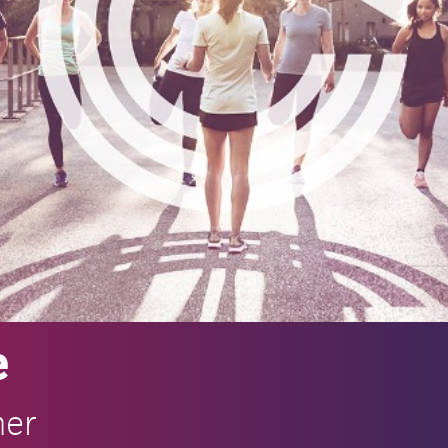
e
ner