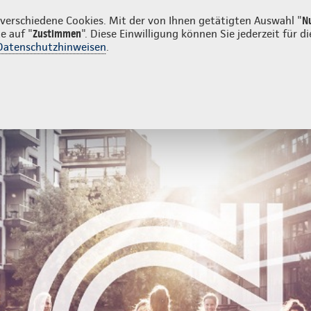
unden
erschiedene Cookies. Mit der von Ihnen getätigten Auswahl "
N
e auf "
Zustimmen
". Diese Einwilligung können Sie jederzeit für
Datenschutzhinweisen
.
ng
Firmenkunden
Mitarbeitervorsorge