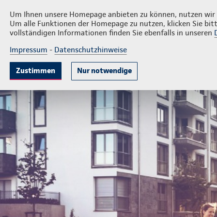
Privatkunden
Firmenk
Frank Altzschner
Um Ihnen unsere Homepage anbieten zu können, nutzen wir v
Um alle Funktionen der Homepage zu nutzen, klicken Sie bitt
vollständigen Informationen finden Sie ebenfalls in unseren
Impressum
-
Datenschutzhinweise
Mitarbeitervorsorge
Unternehmensabsicheru
Zustimmen
Nur notwendige
Geschäftsstelle Frank Altzschner eingetragener Kaufmann