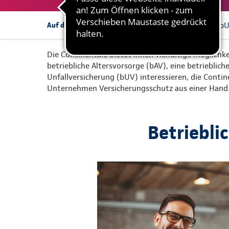
bAV
bKV
b
Auf dieser Seite:
Die Continentale bietet Ihnen vielfältige Möglichke
betriebliche Altersvorsorge (bAV), eine betrieblic
Unfallversicherung (bUV) interessieren, die Conti
Unternehmen Versicherungsschutz aus einer Hand
Betriebli