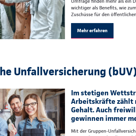
Umfrage finden mehr als ein Dr
wichtiger als Benefits, wie zu
Zuschüsse für den öffentliche
Mehr erfahren
che Unfallversicherung (bUV
Im stetigen Wettstre
Arbeitskräfte zählt 
Gehalt. Auch freiwil
gewinnen immer me
Mit der Gruppen-Unfallversic