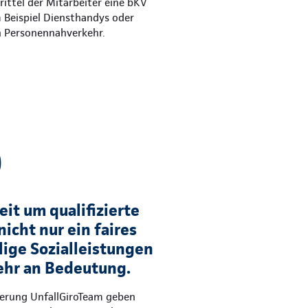
ittel der Mitarbeiter eine bKV
m Beispiel Diensthandys oder
n Personennahverkehr.
)
it um qualifizierte
nicht nur ein faires
lige Sozialleistungen
hr an Bedeutung.
herung UnfallGiroTeam geben