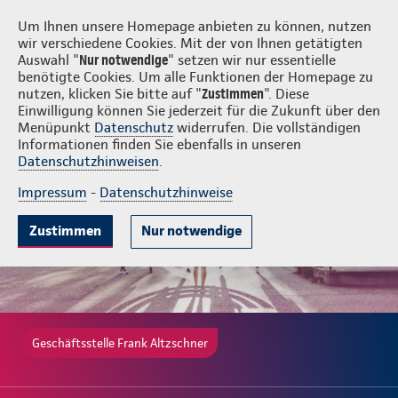
Login
Frank Altzschner
Um Ihnen unsere Homepage anbieten zu können, nutzen
wir verschiedene Cookies. Mit der von Ihnen getätigten
Auswahl "
Nur notwendige
" setzen wir nur essentielle
benötigte Cookies. Um alle Funktionen der Homepage zu
nutzen, klicken Sie bitte auf "
Zustimmen
". Diese
Einwilligung können Sie jederzeit für die Zukunft über den
Gute Gründe
Tarife & Leistungen
Wissenswertes
Beratung & 
Menüpunkt
Datenschutz
widerrufen. Die vollständigen
Informationen finden Sie ebenfalls in unseren
Datenschutzhinweisen
.
Impressum
-
Datenschutzhinweise
Zustimmen
Nur notwendige
Geschäftsstelle Frank Altzschner