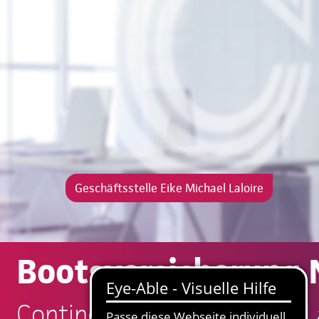
Geschäftsstelle Eike Michael Laloire
Bootsversicherung
Continentale: Eike Michael L