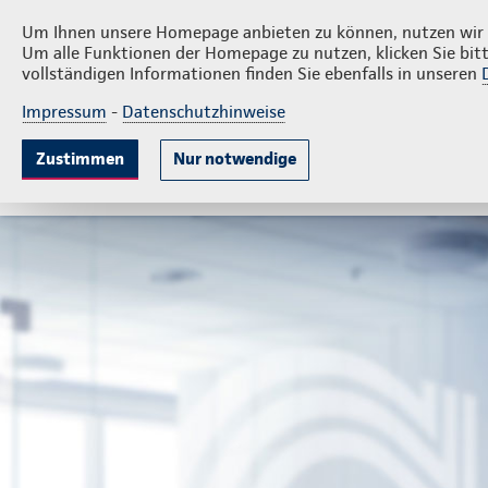
Privatkunden
Firme
Eike Michael Laloire
Um Ihnen unsere Homepage anbieten zu können, nutzen wir v
Um alle Funktionen der Homepage zu nutzen, klicken Sie bitt
vollständigen Informationen finden Sie ebenfalls in unseren
Impressum
-
Datenschutzhinweise
Krankenversicherung
Lebensversicherung
Sach
Zustimmen
Nur notwendige
Gute Gründe
Tarife & Leistungen
Wissenswer