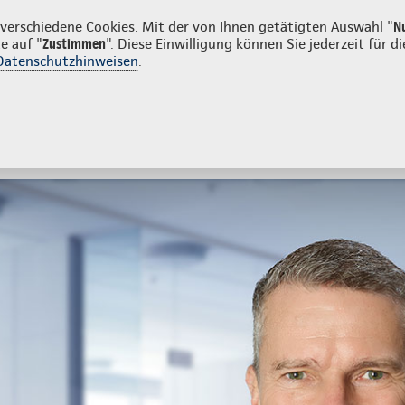
nkunden
erschiedene Cookies. Mit der von Ihnen getätigten Auswahl "
N
e auf "
Zustimmen
". Diese Einwilligung können Sie jederzeit für
Datenschutzhinweisen
.
- und Unfallversicherung
Ihre Agentur
tes
Beratung & Angebot