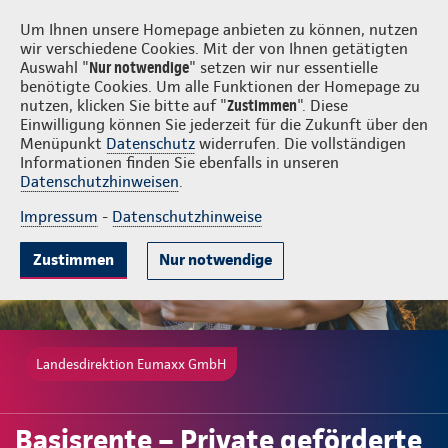
Login
Eumaxx GmbH
Um Ihnen unsere Homepage anbieten zu können, nutzen
wir verschiedene Cookies. Mit der von Ihnen getätigten
Auswahl "
Nur notwendige
" setzen wir nur essentielle
benötigte Cookies. Um alle Funktionen der Homepage zu
nutzen, klicken Sie bitte auf "
Zustimmen
". Diese
Einwilligung können Sie jederzeit für die Zukunft über den
Gute Gründe
Tarife & Leistungen
Wissenswertes
Beratung & 
Menüpunkt
Datenschutz
widerrufen. Die vollständigen
Informationen finden Sie ebenfalls in unseren
Datenschutzhinweisen
.
Impressum
-
Datenschutzhinweise
Zustimmen
Nur notwendige
Landesdirektion Eumaxx GmbH
Basisrente – Private geförderte