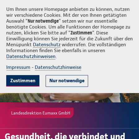
Login
Eumaxx GmbH
Um Ihnen unsere Homepage anbieten zu können, nutzen
wir verschiedene Cookies. Mit der von Ihnen getätigten
Auswahl "
Nur notwendige
" setzen wir nur essentielle
benötigte Cookies. Um alle Funktionen der Homepage zu
nutzen, klicken Sie bitte auf "
Zustimmen
". Diese
Einwilligung können Sie jederzeit für die Zukunft über den
Gute Gründe
Tarife & Leistungen
Wissenswertes
Beratung & 
Menüpunkt
Datenschutz
widerrufen. Die vollständigen
Informationen finden Sie ebenfalls in unseren
Datenschutzhinweisen
.
Impressum
-
Datenschutzhinweise
Zustimmen
Nur notwendige
Landesdirektion Eumaxx GmbH
Gesundheit, die verbindet und