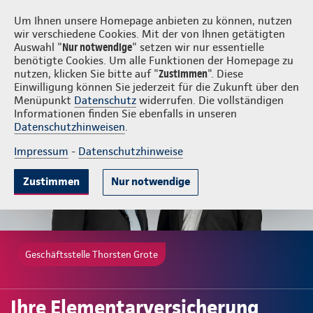
Login
Thorsten Grote
Um Ihnen unsere Homepage anbieten zu können, nutzen
wir verschiedene Cookies. Mit der von Ihnen getätigten
Auswahl "
Nur notwendige
" setzen wir nur essentielle
benötigte Cookies. Um alle Funktionen der Homepage zu
nutzen, klicken Sie bitte auf "
Zustimmen
". Diese
Einwilligung können Sie jederzeit für die Zukunft über den
Gute Gründe
Tarife & Leistungen
Wissenswertes
Beratung & 
Menüpunkt
Datenschutz
widerrufen. Die vollständigen
Informationen finden Sie ebenfalls in unseren
Datenschutzhinweisen
.
Impressum
-
Datenschutzhinweise
Zustimmen
Nur notwendige
Geschäftsstelle Thorsten Grote
Ihre Elementarversicherung