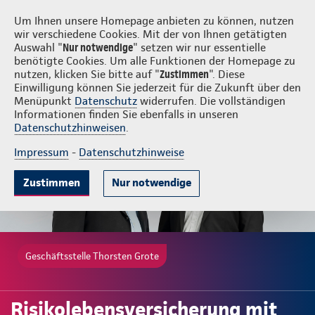
Login
Thorsten Grote
Um Ihnen unsere Homepage anbieten zu können, nutzen
wir verschiedene Cookies. Mit der von Ihnen getätigten
Auswahl "
Nur notwendige
" setzen wir nur essentielle
benötigte Cookies. Um alle Funktionen der Homepage zu
nutzen, klicken Sie bitte auf "
Zustimmen
". Diese
Einwilligung können Sie jederzeit für die Zukunft über den
Gute Gründe
Tarife & Leistungen
Wissenswertes
Beratung & 
Menüpunkt
Datenschutz
widerrufen. Die vollständigen
Informationen finden Sie ebenfalls in unseren
Datenschutzhinweisen
.
Impressum
-
Datenschutzhinweise
Zustimmen
Nur notwendige
Geschäftsstelle Thorsten Grote
Risikolebensversicherung mit