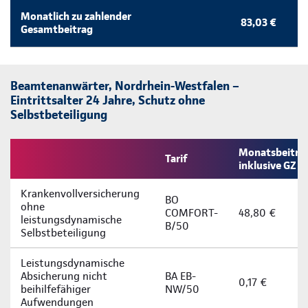
Monatlich zu zahlender
83,03 €
Gesamtbeitrag
Beamtenanwärter, Nordrhein-Westfalen –
Eintrittsalter 24 Jahre, Schutz ohne
Selbstbeteiligung
Monatsbeitra
Tarif
inklusive GZ
Krankenvollversicherung
BO
ohne
COMFORT-
48,80 €
leistungsdynamische
B/50
Selbstbeteiligung
Leistungsdynamische
Absicherung nicht
BA EB-
0,17 €
beihilfefähiger
NW/50
Aufwendungen