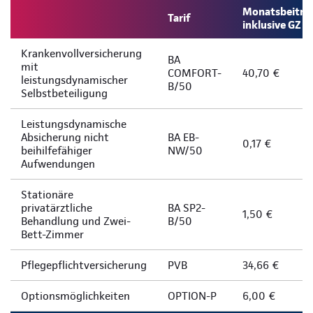
Monatsbeitra
Tarif
inklusive GZ
Krankenvollversicherung
BA
mit
COMFORT-
40,70 €
leistungsdynamischer
B/50
Selbstbeteiligung
Leistungsdynamische
Absicherung nicht
BA EB-
0,17 €
beihilfefähiger
NW/50
Aufwendungen
Stationäre
privatärztliche
BA SP2-
1,50 €
Behandlung und Zwei-
B/50
Bett-Zimmer
Pflegepflichtversicherung
PVB
34,66 €
Optionsmöglichkeiten
OPTION-P
6,00 €