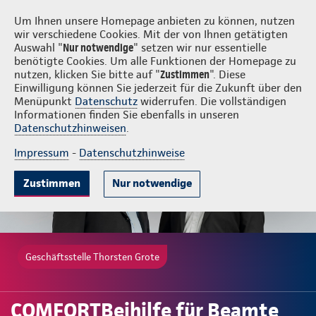
Login
Thorsten Grote
Um Ihnen unsere Homepage anbieten zu können, nutzen
wir verschiedene Cookies. Mit der von Ihnen getätigten
Auswahl "
Nur notwendige
" setzen wir nur essentielle
benötigte Cookies. Um alle Funktionen der Homepage zu
nutzen, klicken Sie bitte auf "
Zustimmen
". Diese
Einwilligung können Sie jederzeit für die Zukunft über den
Gute Gründe
Tarife & Leistungen
Wissenswertes
Beratung & 
Menüpunkt
Datenschutz
widerrufen. Die vollständigen
Informationen finden Sie ebenfalls in unseren
Datenschutzhinweisen
.
Impressum
-
Datenschutzhinweise
Zustimmen
Nur notwendige
Geschäftsstelle Thorsten Grote
COMFORTBeihilfe für Beamte