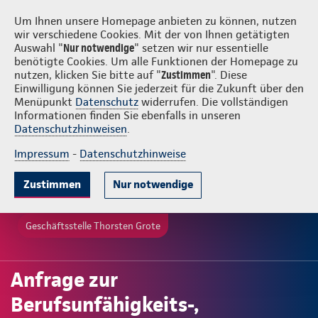
Login
Thorsten Grote
Um Ihnen unsere Homepage anbieten zu können, nutzen
wir verschiedene Cookies. Mit der von Ihnen getätigten
Auswahl "
Nur notwendige
" setzen wir nur essentielle
benötigte Cookies. Um alle Funktionen der Homepage zu
nutzen, klicken Sie bitte auf "
Zustimmen
". Diese
Einwilligung können Sie jederzeit für die Zukunft über den
Menüpunkt
Datenschutz
widerrufen. Die vollständigen
Informationen finden Sie ebenfalls in unseren
Datenschutzhinweisen
.
Impressum
-
Datenschutzhinweise
Zustimmen
Nur notwendige
Geschäftsstelle Thorsten Grote
Anfrage zur
Berufsunfähigkeits-,