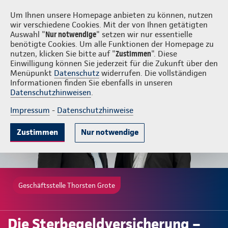
Login
Thorsten Grote
Um Ihnen unsere Homepage anbieten zu können, nutzen
wir verschiedene Cookies. Mit der von Ihnen getätigten
Auswahl "
Nur notwendige
" setzen wir nur essentielle
benötigte Cookies. Um alle Funktionen der Homepage zu
nutzen, klicken Sie bitte auf "
Zustimmen
". Diese
Einwilligung können Sie jederzeit für die Zukunft über den
Gute Gründe
Tarife & Leistungen
Wissenswertes
Beratung & 
Menüpunkt
Datenschutz
widerrufen. Die vollständigen
Informationen finden Sie ebenfalls in unseren
Datenschutzhinweisen
.
Impressum
-
Datenschutzhinweise
Zustimmen
Nur notwendige
Geschäftsstelle Thorsten Grote
Die Sterbegeldversicherung –